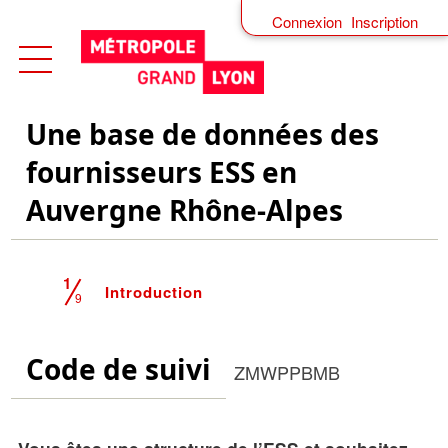
Connexion
Inscription
Ouvrir le menu
Accueil
Une base de données des
fournisseurs ESS en
Auvergne Rhône-Alpes
1
(étape courante)
Introduction
9
Code de suivi
ZMWPPBMB